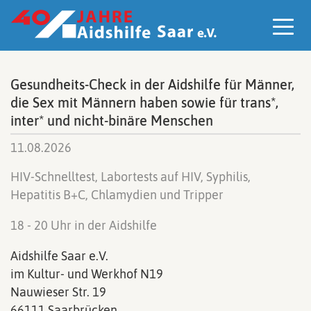
Z
u
m
I
n
h
a
Gesundheits-Check in der Aidshilfe für Männer,
l
die Sex mit Männern haben sowie für trans*,
t
s
inter* und nicht-binäre Menschen
p
r
11.08.2026
i
n
HIV-Schnelltest, Labortests auf HIV, Syphilis,
g
e
Hepatitis B+C, Chlamydien und Tripper
n
18 - 20 Uhr in der Aidshilfe
Aidshilfe Saar e.V.
im Kultur- und Werkhof N19
Nauwieser Str. 19
66111 Saarbrücken