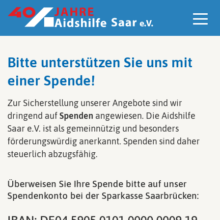
Z
u
m
I
n
h
a
Bitte unterstützen Sie uns mit
l
t
einer Spende!
s
p
r
Zur Sicherstellung unserer Angebote sind wir
i
dringend auf
Spenden
angewiesen. Die Aidshilfe
n
Saar e.V. ist als gemeinnützig und besonders
g
e
förderungswürdig anerkannt. Spenden sind daher
n
steuerlich abzugsfähig.
Überweisen Sie Ihre Spende bitte auf unser
Spendenkonto bei der Sparkasse Saarbrücken: