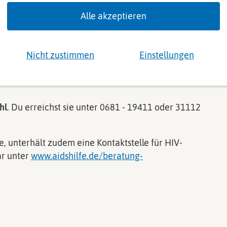
ommen werden!
Wir
Alle akzeptieren
n dir gerne auf
ich über deine
über deine Rechte erhalten möchtest oder
Nicht zustimmen
Einstellungen
beziehungsweise der Durchsetzung deiner Rechte
n und vertraulichen Rahmen in unserer
hl
. Du erreichst sie unter 0681 - 19411 oder 31112
, unterhält zudem eine Kontaktstelle für HIV-
ar unter
www.aidshilfe.de/beratung-