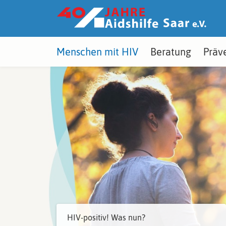
Z
u
m
I
n
h
Menschen mit HIV
Beratung
Präv
a
l
t
s
p
r
i
n
g
e
n
HIV-positiv! Was nun?