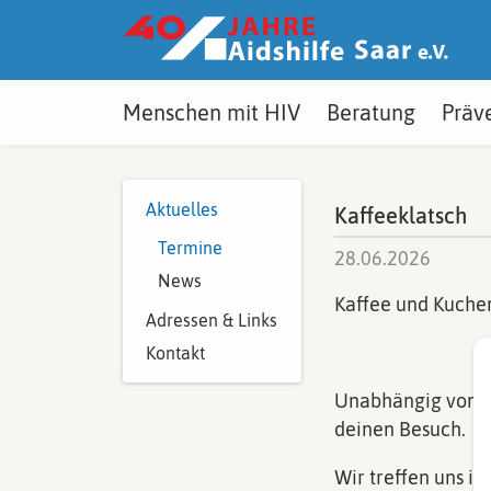
Z
u
m
I
n
h
Menschen mit HIV
Beratung
Präv
a
l
t
s
p
Aktuelles
Kaffeeklatsch
r
i
Termine
28.06.2026
n
News
g
Kaffee und Kuchen
e
Adressen & Links
n
Kontakt
Unabhängig von de
deinen Besuch.
Wir treffen uns in